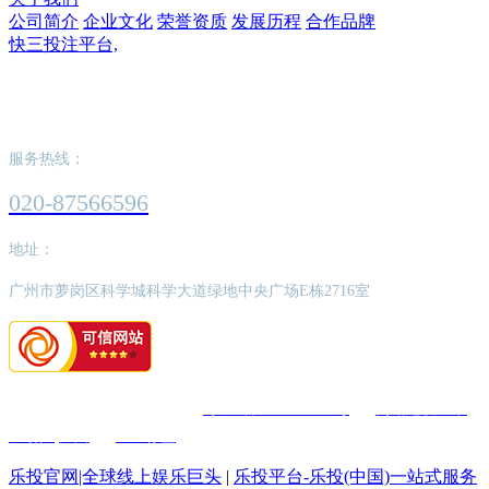
公司简介
企业文化
荣誉资质
发展历程
合作品牌
快三投注平台,
快三投注平台,
服务热线：
020-87566596
地址：
广州市萝岗区科学城科学大道绿地中央广场E栋2716室
版权所有：快三投注平台,
粤ICP备2022062526号
网站建设：中
企动力
广州
SEO标签
乐投官网|全球线上娱乐巨头
|
乐投平台-乐投(中国)一站式服务